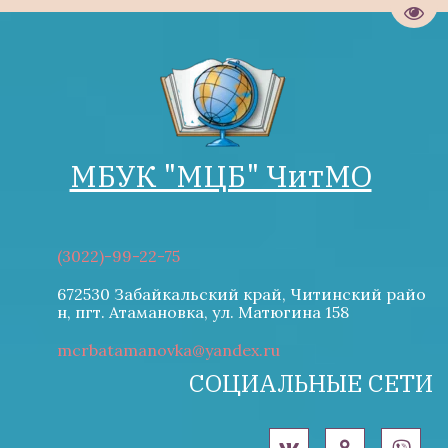
Пере
МБУК "М­­ЦБ" ЧитМО
(3022)-99-22-75
672530 Забайкальский край, Читинский райо
н
,
пгт. Атамановка
,
ул. Матюгина 158
mcrbatamanovka@yandex.ru
СОЦИАЛЬНЫЕ СЕТИ