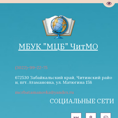
Пере
МБУК "М­­ЦБ" ЧитМО
(3022)-99-22-75
672530 Забайкальский край, Читинский райо
н
,
пгт. Атамановка
,
ул. Матюгина 158
mcrbatamanovka@yandex.ru
СОЦИАЛЬНЫЕ СЕТИ