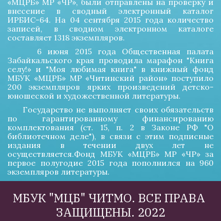
«МЦРБ» МР «ЧР», были отправлены на проверку и
внесение в сводный электронный каталог
ИРБИС-64. На 04 сентября 2015 года количество
записей, в сводном электронном каталоге
составляет 1318 экземпляров.
6 июня 2015 года Общественная палата
Забайкальского края проводила марафон "Книга
селу!» и "Моя любимая книга" в книжный фонд
МБУК «МЦРБ» МР «Читинский район» поступило
200 экземпляров ярких произведений детско-
юношеской и художественной литературы.
Государство не выполняет своих обязательств
по гарантированному финансированию
комплектования (ст. 15, п. 2 в Законе РФ "О
библиотечном деле"), в связи с этим подписные
издания в течении двух лет не
осуществляется.Фонд МБУК «МЦРБ» МР «ЧР» за
первое полугодие 2015 года пополнился на 960
экземпляров литературы.
МБУК "МЦБ" ЧИТМО. ВСЕ ПРАВА 
ЗАЩИЩЕНЫ. 2022