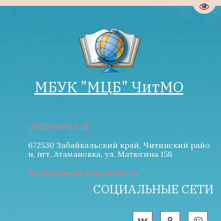
Пере
МБУК "М­­ЦБ" ЧитМО
(3022)-99-22-75
672530 Забайкальский край, Читинский райо
н
,
пгт. Атамановка
,
ул. Матюгина 158
mcrbatamanovka@yandex.ru
СОЦИАЛЬНЫЕ СЕТИ