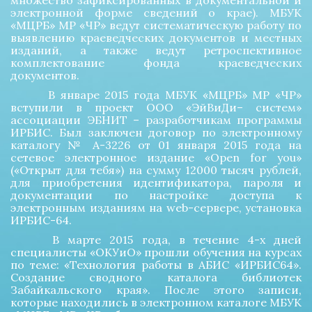
множество зафиксированных в документальной и
электронной форме сведений о крае). МБУК
«МЦРБ» МР «ЧР» ведут систематическую работу по
выявлению краеведческих документов и местных
изданий, а также ведут ретроспективное
комплектование фонда краеведческих
документов.
В январе 2015 года МБУК «МЦРБ» МР «ЧР»
вступили в проект ООО «ЭйВиДи– систем»
ассоциации ЭБНИТ – разработчикам программы
ИРБИС. Был заключен договор по электронному
каталогу № А-3226 от 01 января 2015 года на
сетевое электронное издание «Open for you»
(«Открыт для тебя») на сумму 12000 тысяч рублей,
для приобретения идентификатора, пароля и
документации по настройке доступа к
электронным изданиям на web-сервере, установка
ИРБИС-64.
В марте 2015 года, в течение 4-х дней
специалисты «ОКУиО» прошли обучения на курсах
по теме: «Технология работы в АБИС «ИРБИС64».
Создание сводного каталога библиотек
Забайкальского края». После этого записи,
которые находились в электронном каталоге МБУК