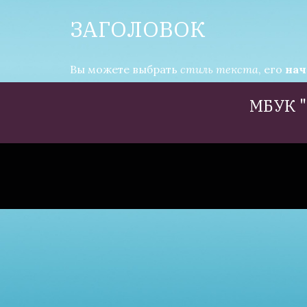
ЗАГОЛОВОК
Вы можете выбрать
стиль текста
, его
нач
МБУК 