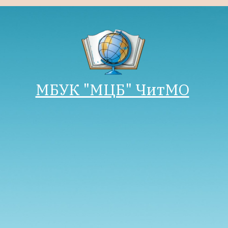
МБУК "М­­ЦБ" ЧитМО