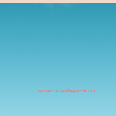
mcrbatamanovka@yandex.ru