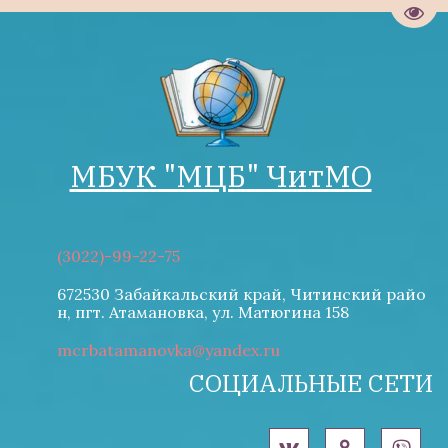
Пере
МБУК "М­­ЦБ" ЧитМО
(3022)-99-22-75
672530 Забайкальский край, Читинский райо
н
,
пгт. Атамановка
,
ул. Матюгина 158
mcrbatamanovka@yandex.ru
СОЦИАЛЬНЫЕ СЕТИ