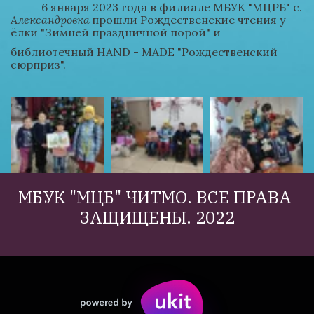
           6 января 2023 года в филиале МБУК "МЦРБ" с. 
Александровка 
прошли Рождественские чтения у 
ëлки "Зимней праздничной порой" и
библиотечный HAND - MADE "Рождественский 
сюрприз".
МБУК "МЦБ" ЧИТМО. ВСЕ ПРАВА 
ЗАЩИЩЕНЫ. 2022