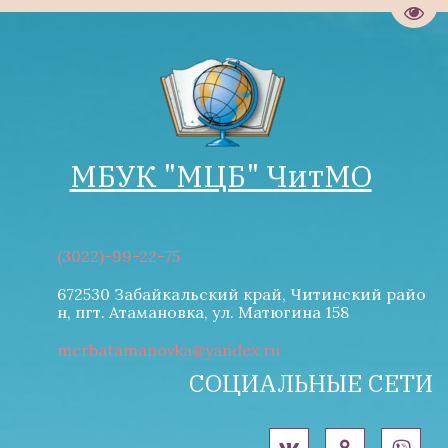
Пере
МБУК "М­­ЦБ" ЧитМО
(3022)-99-22-75
672530 Забайкальский край, Читинский райо
н
,
пгт. Атамановка
,
ул. Матюгина 158
mcrbatamanovka@yandex.ru
СОЦИАЛЬНЫЕ СЕТИ