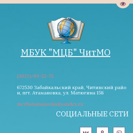
Пере
МБУК "М­­ЦБ" ЧитМО
(3022)-99-22-75
672530 Забайкальский край, Читинский райо
н
,
пгт. Атамановка
,
ул. Матюгина 158
mcrbatamanovka@yandex.ru
СОЦИАЛЬНЫЕ СЕТИ