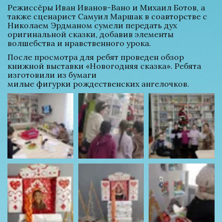
Режиссёры Иван Иванов-Вано и Михаил Ботов, а 
также сценарист Самуил Маршак в соавторстве с 
Николаем Эрдманом сумели передать дух 
оригинальной сказки, добавив элементы 
волшебства и нравственного урока. 
После просмотра для ребят проведен обзор 
книжной выставки «Новогодняя сказка». Ребята 
изготовили из бумаги 
милые фигурки рождественских ангелочков.