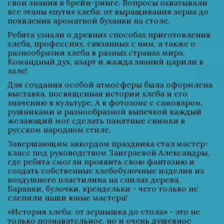
свои знания в брейн-ринге. Вопросы охватывали 
все этапы «пути» хлеба: от выращивания зерна до 
появления ароматной буханки на столе. 
Ребята узнали о древних способах приготовления 
хлеба, профессиях, связанных с ним, а также о 
разнообразии хлеба в разных странах мира. 
Командный дух, азарт и жажда знаний царили в 
зале! 
Для создания особой атмосферы была оформлена 
выставка, посвященная истории хлеба и его 
значению в культуре. А в фотозоне с самоваром, 
рушниками и разнообразной выпечкой каждый 
желающий мог сделать памятные снимки в 
русском народном стиле.
Завершающим аккордом праздника стал мастер-
класс под руководством Заиграевой Александры, 
где ребята смогли проявить свою фантазию и 
создать собственные хлебобулочные изделия из 
воздушного пластилина на спилах дерева. 
Баранки, булочки, крендельки - чего только не 
слепили наши юные мастера! 
«История хлеба: от зернышка до стола» - это не 
только познавательное, но и очень душевное 