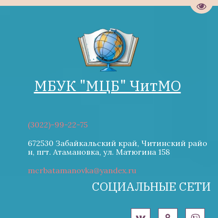
Пере
МБУК "М­­ЦБ" ЧитМО
(3022)-99-22-75
672530 Забайкальский край, Читинский райо
н
,
пгт. Атамановка
,
ул. Матюгина 158
mcrbatamanovka@yandex.ru
СОЦИАЛЬНЫЕ СЕТИ