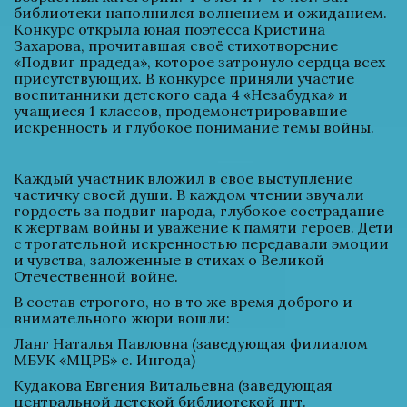
библиотеки наполнился волнением и ожиданием. 
Конкурс открыла юная поэтесса Кристина 
Захарова, прочитавшая своё стихотворение 
«Подвиг прадеда», которое затронуло сердца всех 
присутствующих. В конкурсе приняли участие 
воспитанники детского сада 4 «Незабудка» и 
учащиеся 1 классов, продемонстрировавшие 
искренность и глубокое понимание темы войны.
Каждый участник вложил в свое выступление 
частичку своей души. В каждом чтении звучали 
гордость за подвиг народа, глубокое сострадание 
к жертвам войны и уважение к памяти героев. Дети 
с трогательной искренностью передавали эмоции 
и чувства, заложенные в стихах о Великой 
Отечественной войне.
В состав строгого, но в то же время доброго и 
внимательного жюри вошли:
Ланг Наталья Павловна (заведующая филиалом 
МБУК «МЦРБ» с. Ингода)
Кудакова Евгения Витальевна (заведующая 
центральной детской библиотекой пгт. 