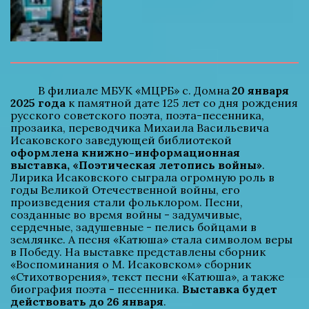
          В филиале МБУК «МЦРБ» с. Домна 
20 января 
2025 года
 к памятной дате 125 лет со дня рождения 
русского советского поэта, поэта-песенника, 
прозаика, переводчика Михаила Васильевича 
Исаковского заведующей библиотекой 
оформлена книжно-информационная 
выставка, «Поэтическая летопись войны»
. 
Лирика Исаковского сыграла огромную роль в 
годы Великой Отечественной войны, его 
произведения стали фольклором. Песни, 
созданные во время войны - задумчивые, 
сердечные, задушевные - пелись бойцами в 
землянке. А песня «Катюша» стала символом веры 
в Победу. На выставке представлены сборник 
«Воспоминания о М. Исаковском» сборник 
«Стихотворения», текст песни «Катюша», а также 
биография поэта - песенника. 
Выставка будет 
действовать до 26 января
.