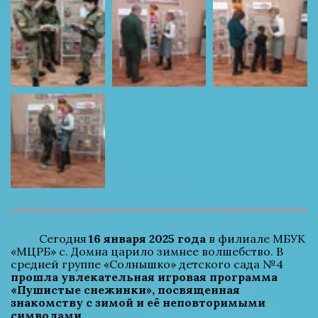
          Сегодня 
16 января 2025 года
 в филиале МБУК 
«МЦРБ» с. Домна царило зимнее волшебство. В 
средней группе «Солнышко» детского сада №4 
прошла увлекательная игровая программа 
«Пушистые снежинки», посвященная 
знакомству с зимой и её неповторимыми 
символами
.