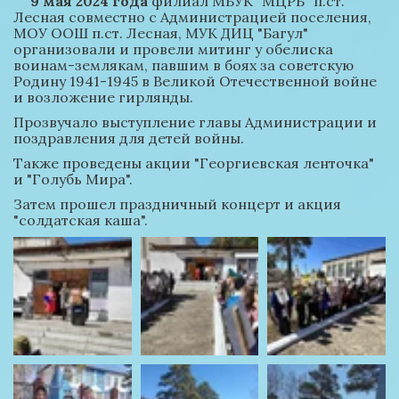
9 мая 2024 года
 филиал МБУК "МЦРБ" п.ст. 
Лесная совместно с Администрацией поселения, 
МОУ ООШ п.ст. Лесная, МУК ДИЦ "Багул" 
организовали и провели митинг у обелиска 
воинам-землякам, павшим в боях за советскую 
Родину 1941-1945 в Великой Отечественной войне 
и возложение гирлянды.
Прозвучало выступление главы Администрации и 
поздравления для детей войны.
Также проведены акции "Георгиевская ленточка" 
и "Голубь Мира".
Затем прошел праздничный концерт и акция 
"солдатская каша".