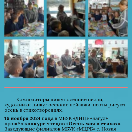
          Композиторы пишут осенние песни, 
художники пишут осенние пейзажи, поэты рисуют 
осень в стихотворениях.
16 ноября 2024 года
 в МБУК «ДИЦ» «Багул» 
прошёл 
конкурс чтецов «Осень моя в стихах»
. 
Заведующие филиалов МБУК «МЦРБ» с. Новая 