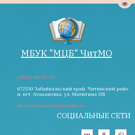
Пере
МБУК "М­­ЦБ" ЧитМО
(3022)-99-22-75
672530 Забайкальский край, Читинский райо
н
,
пгт. Атамановка
,
ул. Матюгина 158
mcrbatamanovka@yandex.ru
СОЦИАЛЬНЫЕ СЕТИ