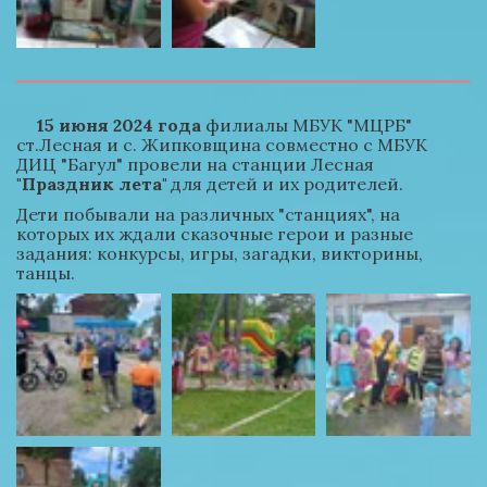
15 июня 2024 года
 филиалы МБУК "МЦРБ" 
ст.Лесная и с. Жипковщина совместно с МБУК 
ДИЦ "Багул" провели на станции Лесная 
"Праздник лета"
 для детей и их родителей.
Дети побывали на различных "станциях", на 
которых их ждали сказочные герои и разные 
задания: конкурсы, игры, загадки, викторины, 
танцы.