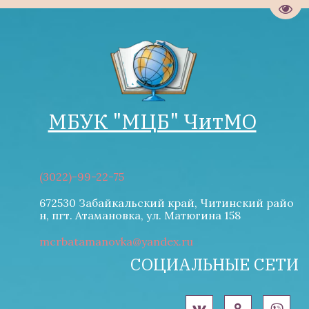
Пере
МБУК "М­­ЦБ" ЧитМО
(3022)-99-22-75
672530 Забайкальский край, Читинский райо
н
,
пгт. Атамановка
,
ул. Матюгина 158
mcrbatamanovka@yandex.ru
СОЦИАЛЬНЫЕ СЕТИ