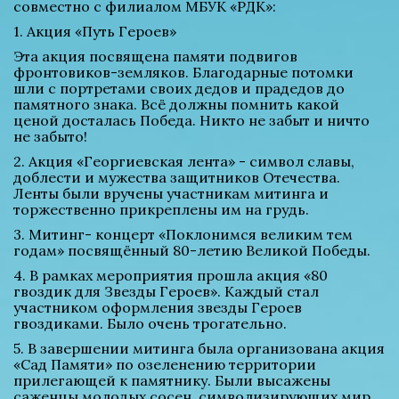
совместно с филиалом МБУК «РДК»:
1. Акция «Путь Героев»
Эта акция посвящена памяти подвигов 
фронтовиков-земляков. Благодарные потомки 
шли с портретами своих дедов и прадедов до 
памятного знака. Всё должны помнить какой 
ценой досталась Победа. Никто не забыт и ничто 
не забыто!
2. Акция «Георгиевская лента» - символ славы, 
доблести и мужества защитников Отечества. 
Ленты были вручены участникам митинга и 
торжественно прикреплены им на грудь.
3. Митинг- концерт «Поклонимся великим тем 
годам» посвящённый 80-летию Великой Победы.
4. В рамках мероприятия прошла акция «80 
гвоздик для Звезды Героев». Каждый стал 
участником оформления звезды Героев 
гвоздиками. Было очень трогательно.
5. В завершении митинга была организована акция 
«Сад Памяти» по озеленению территории 
прилегающей к памятнику. Были высажены 
саженцы молодых сосен, символизирующих мир, 