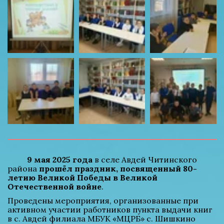
9 мая 2025 года
 в селе Авдей Читинского 
района 
прошёл праздник, посвященный 80-
летию Великой Победы в Великой 
Отечественной войне
.
Проведены мероприятия, организованные при 
активном участии работников пункта выдачи книг 
в с. Авдей филиала МБУК «МЦРБ» с. Шишкино 