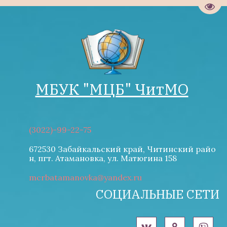
Пере
МБУК "М­­ЦБ" ЧитМО
(3022)-99-22-75
672530 Забайкальский край, Читинский райо
н
,
пгт. Атамановка
,
ул. Матюгина 158
mcrbatamanovka@yandex.ru
СОЦИАЛЬНЫЕ СЕТИ